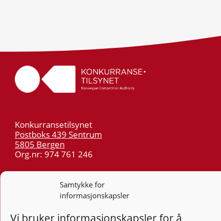
Konkurransetilsynet
Postboks 439 Sentrum
5805 Bergen
Org.nr: 974 761 246
Telefon:
55 59 75 00
Samtykke for
E-post:
post@kt.no
informasjonskapsler
Nyhetsvarsel >>
Vi bruker informasjonskapsler for å