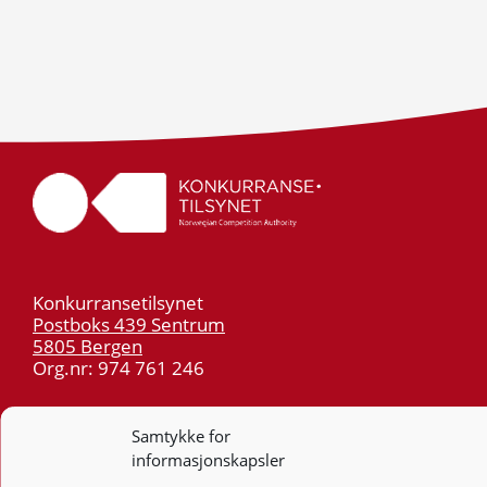
Konkurransetilsynet
Postboks 439 Sentrum
5805 Bergen
Org.nr: 974 761 246
Telefon:
55 59 75 00
Samtykke for
E-post:
post@kt.no
informasjonskapsler