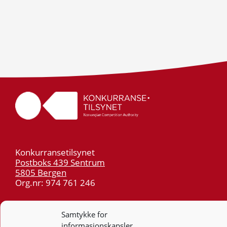
Konkurransetilsynet
Postboks 439 Sentrum
5805 Bergen
Org.nr: 974 761 246
Telefon:
55 59 75 00
Samtykke for
E-post:
post@kt.no
informasjonskapsler