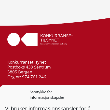
Konkurransetilsynet
Postboks 439 Sentrum
5805 Bergen
Org.nr: 974 761 246
Telefon:
55 59 75 00
Samtykke for
E-post:
post@kt.no
informasjonskapsler
Nyhetsvarsel >>
Vi bruker informasjonskapsler for å