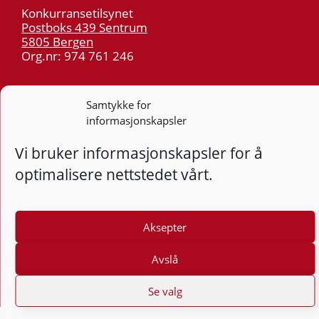
Konkurransetilsynet
Postboks 439 Sentrum
5805 Bergen
Org.nr: 974 761 246
Telefon:
55 59 75 00
Samtykke for
E-post:
post@kt.no
informasjonskapsler
Nyhetsvarsel >>
Vi bruker informasjonskapsler for å
optimalisere nettstedet vårt.
Personvern
Tilgjengelighetserklæring
Aksepter
Følg
F
Avslå
Se valg