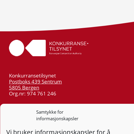
Konkurransetilsynet
Postboks 439 Sentrum
5805 Bergen
Org.nr: 974 761 246
Telefon:
55 59 75 00
Samtykke for
E-post:
post@kt.no
informasjonskapsler
Nyhetsvarsel >>
Vi bruker informasjonskapsler for å