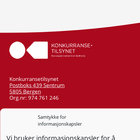
Konkurransetilsynet
Postboks 439 Sentrum
5805 Bergen
Org.nr: 974 761 246
Telefon:
55 59 75 00
Samtykke for
E-post:
post@kt.no
informasjonskapsler
Nyhetsvarsel >>
Vi bruker informasjonskapsler for å