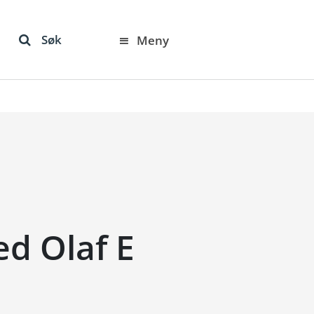
Søk
Meny
ed Olaf E