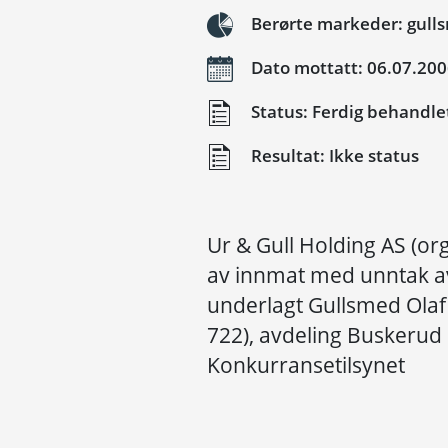
Berørte markeder: gull
Dato mottatt: 06.07.20
Status: Ferdig behandle
Resultat: Ikke status
Ur & Gull Holding AS (or
av innmat med unntak av
underlagt Gullsmed Olaf 
722), avdeling Buskerud 
Konkurransetilsynet