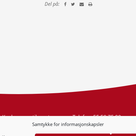
Del på:
Konkurransetilsynet
Telefon:
55 59 75 00
Postboks 439 Sentrum
E-post:
post@kt.no
Samtykke for informasjonskapsler
5805 Bergen
Nyhetsvarsel >>
Org.nr: 974 761 246