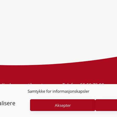
Konkurransetilsynet
Telefon:
55 59 75 00
Postboks 439 Sentrum
E-post:
post@kt.no
Samtykke for informasjonskapsler
5805 Bergen
Nyhetsvarsel >>
Org.nr: 974 761 246
lisere
Aksepter