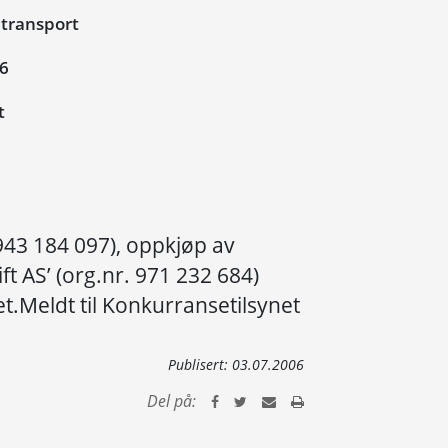
itransport
06
t
 943 184 097), oppkjøp av
t AS’ (org.nr. 971 232 684)
.Meldt til Konkurransetilsynet
Publisert:
03.07.2006
Del på: