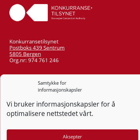
Konkurransetilsynet
Postboks 439 Sentrum
5805 Bergen
Org.nr: 974 761 246
Telefon:
55 59 75 00
Samtykke for
E-post:
post@kt.no
informasjonskapsler
Nyhetsvarsel >>
Vi bruker informasjonskapsler for å
Personvern
optimalisere nettstedet vårt.
Tilgjengelighetserklæring
Aksepter