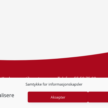
Konkurransetilsynet
Telefon:
55 59 75 00
Postboks 439 Sentrum
E-post:
post@kt.no
Samtykke for informasjonskapsler
5805 Bergen
Nyhetsvarsel >>
Org.nr: 974 761 246
lisere
Aksepter