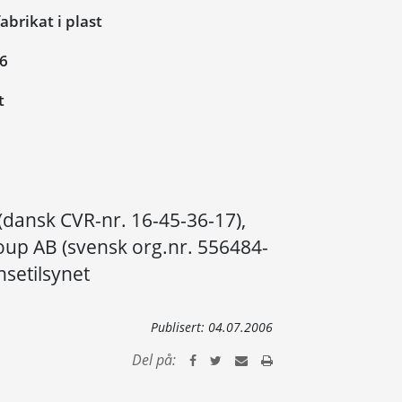
brikat i plast
06
t
(dansk CVR-nr. 16-45-36-17),
oup AB (svensk org.nr. 556484-
nsetilsynet
Publisert:
04.07.2006
Del på: