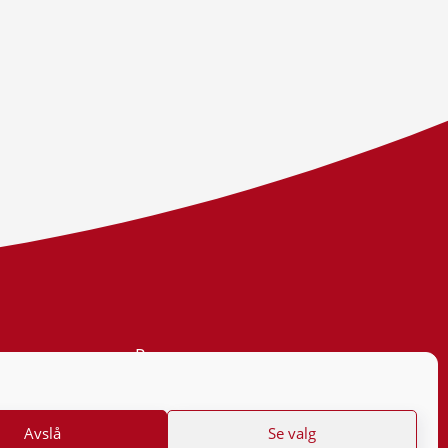
Personvern
Tilgjengelighetserklæring
Avslå
Se valg