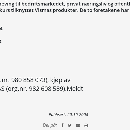
ing til bedriftsmarkedet, privat næringsliv og offentli
 kurs tilknyttet Vismas produkter. De to foretakene ha
04
t
nr. 980 858 073), kjøp av
 AS (org.nr. 982 608 589).Meldt
Publisert:
20.10.2004
Del på: