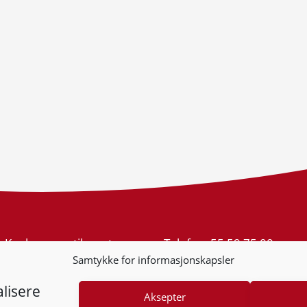
Konkurransetilsynet
Telefon:
55 59 75 00
Postboks 439 Sentrum
E-post:
post@kt.no
Samtykke for informasjonskapsler
5805 Bergen
Nyhetsvarsel >>
Org.nr: 974 761 246
lisere
Aksepter