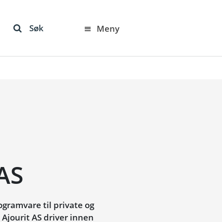
Søk
Meny
AS
gramvare til private og
 Ajourit AS driver innen