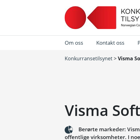
Om oss
Kontakt oss
Konkurransetilsynet
>
Visma So
Visma Soft
Berørte markeder: Visma
offentlige virksomheter. I no