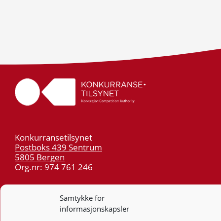
Konkurransetilsynet
Postboks 439 Sentrum
5805 Bergen
Org.nr: 974 761 246
Telefon:
55 59 75 00
Samtykke for
E-post:
post@kt.no
informasjonskapsler