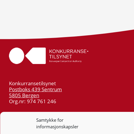
Konkurransetilsynet
Postboks 439 Sentrum
5805 Bergen
Org.nr: 974 761 246
Telefon:
55 59 75 00
Samtykke for
E-post:
post@kt.no
informasjonskapsler