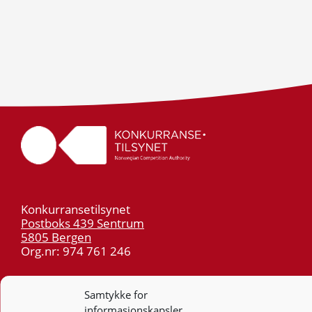
Konkurransetilsynet
Postboks 439 Sentrum
5805 Bergen
Org.nr: 974 761 246
Telefon:
55 59 75 00
Samtykke for
E-post:
post@kt.no
informasjonskapsler