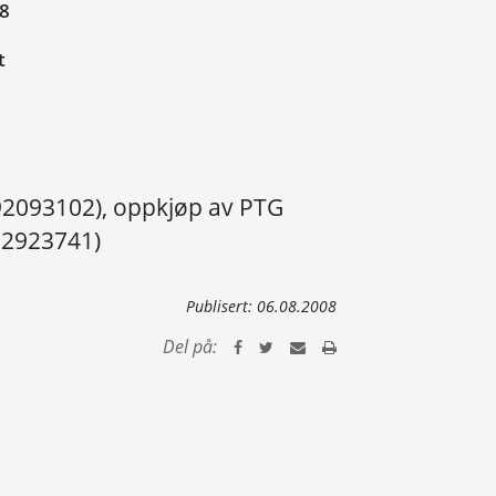
08
t
992093102), oppkjøp av PTG
992923741)
Publisert:
06.08.2008
Del på: