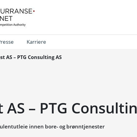
Presse
Karriere
est AS – PTG Consulting AS
t AS – PTG Consulti
lentutleie innen bore- og brønntjenester