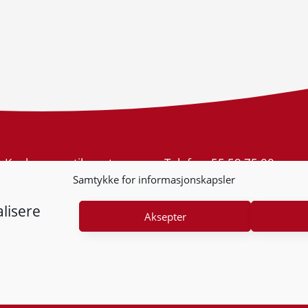
Konkurransetilsynet
Telefon:
55 59 75 00
Postboks 439 Sentrum
E-post:
post@kt.no
Samtykke for informasjonskapsler
5805 Bergen
Nyhetsvarsel >>
Org.nr: 974 761 246
lisere
Aksepter