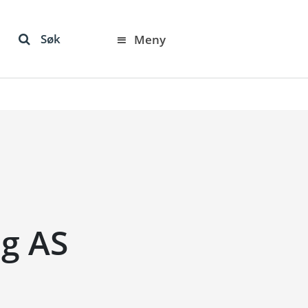
Søk
Meny
ng AS