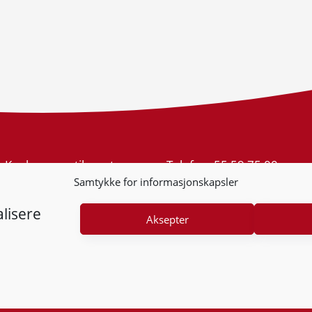
Konkurransetilsynet
Telefon:
55 59 75 00
Postboks 439 Sentrum
E-post:
post@kt.no
Samtykke for informasjonskapsler
5805 Bergen
Nyhetsvarsel >>
Org.nr: 974 761 246
lisere
Aksepter