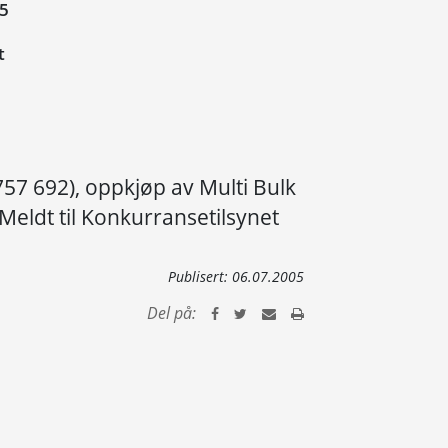
05
t
757 692), oppkjøp av Multi Bulk
Meldt til Konkurransetilsynet
Publisert:
06.07.2005
Del på: