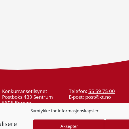
Konkurransetilsynet
Telefon:
55 59 75 00
Postboks 439 Sentrum
E-post:
post@kt.no
5805 Bergen
Nyhetsvarsel >>
Org.nr: 974 761 246
Samtykke for informasjonskapsler
lisere
Aksepter