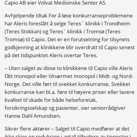
Capio AB eier Volvat Medisinske Senter AS.
Avhjelpende tiltak For å løse konkurranseproblemene
har Aleris foreslått å selge Teres´ klinikk i Trondheim
(Teres Stokkan) og Teres´ klinikk i Tromsø (Teres
Tromsø) til Capio. Det er en forutsetning for tilsynets
godkjenning at klinikkene blir overdratt til Capio senest
på det tidspunktet Aleris overtar Teres.
– Uten salget av disse to klinikkene til Capio ville Aleris
fått monopol eller tilnærmet monopol i Midt- og Nord-
Norge. Det ville ført til svekket konkurranse. Svekket
konkurranse kan bl.a. føre til høyere priser eller lavere
kvalitet til skade for både helseforetak,
forsikringsselskap og pasienter, sier seniorrådgiver
Hanne Dahl Amundsen.
Sikrer flere aktører – Salget til Capio medfører at det
ikke skjer en reduksjon i antall tilbydere av tjenester i