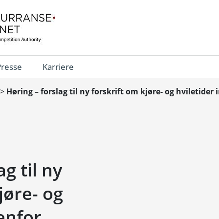
Presse
Karriere
>
Høring – forslag til ny forskrift om kjøre- og hviletide
g til ny
jøre- og
enfor