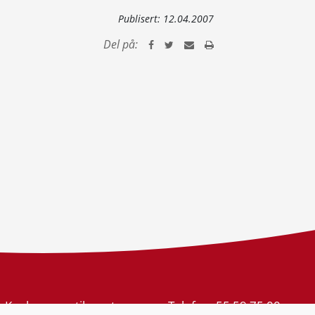
Publisert:
12.04.2007
Del på:
Konkurransetilsynet
Telefon:
55 59 75 00