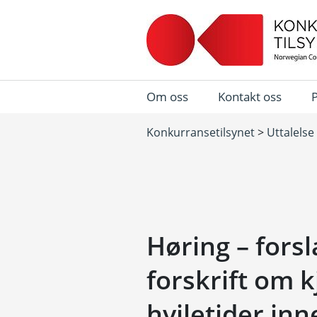
Om oss
Kontakt oss
Konkurransetilsynet
>
Uttalelse
Høring – forsla
forskrift om k
hviletider inn