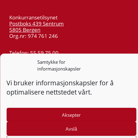
Konkurransetilsynet
Postboks 439 Sentrum
5805 Bergen
Org.nr: 974 761 246
Telefon:
55 59 75 00
E-post:
post@kt.no
Samtykke for
informasjonskapsler
Nyhetsvarsel >>
Vi bruker informasjonskapsler for å
Personvern
optimalisere nettstedet vårt.
Tilgjengelighetserklæring
Følg
Aksepter
F
Avslå