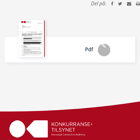
Del på:
Pdf