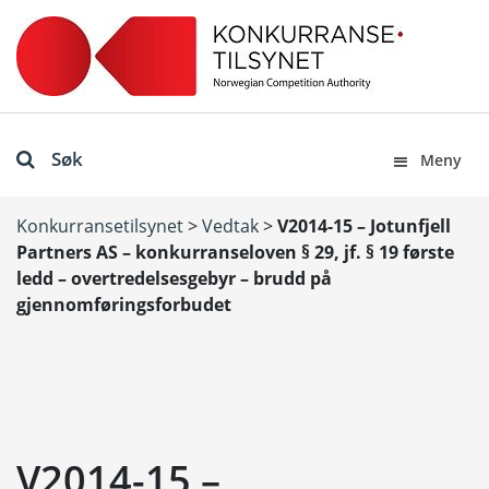
Søk
Meny
Konkurransetilsynet
>
Vedtak
>
V2014-15 – Jotunfjell
Partners AS – konkurranseloven § 29, jf. § 19 første
ledd – overtredelsesgebyr – brudd på
gjennomføringsforbudet
V2014-15 –