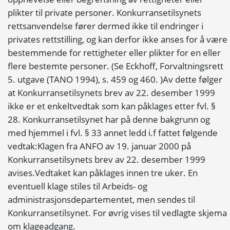
plikter til private personer. Konkurransetilsynets
rettsanvendelse fører dermed ikke til endringer i
privates rettstilling, og kan derfor ikke anses for å være
bestemmende for rettigheter eller plikter for en eller
flere bestemte personer. (Se Eckhoff, Forvaltningsrett
5. utgave (TANO 1994), s. 459 og 460. )Av dette følger
at Konkurransetilsynets brev av 22. desember 1999
ikke er et enkeltvedtak som kan påklages etter fvl. §
28. Konkurransetilsynet har på denne bakgrunn og
med hjemmel i fvl. § 33 annet ledd i.f fattet følgende
vedtak:Klagen fra ANFO av 19. januar 2000 på
Konkurransetilsynets brev av 22. desember 1999
avises.Vedtaket kan påklages innen tre uker. En
eventuell klage stiles til Arbeids- og
administrasjonsdepartementet, men sendes til
Konkurransetilsynet. For øvrig vises til vedlagte skjema
om klageadgang.