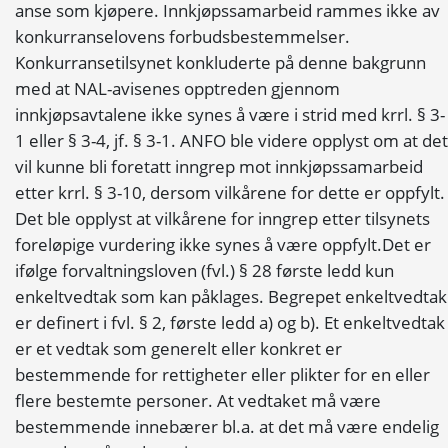
anse som kjøpere. Innkjøpssamarbeid rammes ikke av
konkurranselovens forbudsbestemmelser.
Konkurransetilsynet konkluderte på denne bakgrunn
med at NAL-avisenes opptreden gjennom
innkjøpsavtalene ikke synes å være i strid med krrl. § 3-
1 eller § 3-4, jf. § 3-1. ANFO ble videre opplyst om at det
vil kunne bli foretatt inngrep mot innkjøpssamarbeid
etter krrl. § 3-10, dersom vilkårene for dette er oppfylt.
Det ble opplyst at vilkårene for inngrep etter tilsynets
foreløpige vurdering ikke synes å være oppfylt.Det er
ifølge forvaltningsloven (fvl.) § 28 første ledd kun
enkeltvedtak som kan påklages. Begrepet enkeltvedtak
er definert i fvl. § 2, første ledd a) og b). Et enkeltvedtak
er et vedtak som generelt eller konkret er
bestemmende for rettigheter eller plikter for en eller
flere bestemte personer. At vedtaket må være
bestemmende innebærer bl.a. at det må være endelig