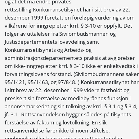
og at det må endre privates
rettsstilling.Konkurransetilsynet har i sitt brev av 22.
desember 1999 foretatt en foreløpig vurdering av om
vilkårene for inngrep etter krrl. § 3-10 er oppfylt. Det
følger av uttalelser fra Sivilombudsmannen og
Justisdepartementets lovavdeling samt
Konkurransetilsynets og Arbeids- og
administrasjonsdepartementets praksis at avgjørelser
om ikke-inngrep etter krrl. § 3-10 ikke er enkeltvedtak i
forvaltningslovens forstand. (Sivilombudmannens saker
95/1421, 95/1463, og 97/848. ) Konkurransetilsynet har
i sitt brev av 22. desember 1999 videre fastholdt og
presisert sin forståelse av mediebyråenes funksjon i
annonsemarkedet og sin tolkning av krrl. § 3-1 og § 3-4,
jf. 3-1. Rettsanvendelsen bygger således på tilsynets
forståelse av faktum og lovtolkning. En slik
rettsanvendelse fører ikke til noen stiftelse,
opphevelse eller begrensning av rettigheter eller