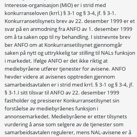
Interesse-organisasjon (MiO) er i strid med
konkurranseloven (krrl.) § 3-1 og § 3-4, jf. § 3-1.
Konkurransetilsynets brev av 22. desember 1999 er et
svar på en anmodning fra ANFO av 1. desember 1999
om å ta saken opp til ny behandling. I sistnevnte brev
ber ANFO om at Konkurransetilsynet gjennomgår
saken på nytt og uttrykkelig tar stilling til NALs funksjon
i markedet. Ifølge ANFO er det ikke riktig at
mediebyråene utfører tjenester for avisene. ANFO
hevder videre at avisenes opptreden gjennom
samarbeidsavtalen er i strid med krrl. § 3-1 og § 3-4, jf.
§ 3-1.I sitt tilsvar til ANFO av 22. desember 1999
fastholder og presiserer Konkurransetilsynet sin
forståelse av mediebyråenes funksjon i
annonsemarkedet. Mediebyråene er etter tilsynets
vurdering å anse som selgere av de tjenester som
samarbeidsavtalen regulerer, mens NAL-avisene er å