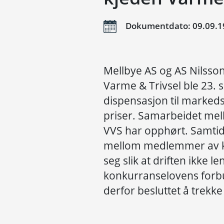
Dokumentdato: 09.09.1
Mellbye AS og AS Nilss
Varme & Trivsel ble 23. 
dispensasjon til marked
priser. Samarbeidet mel
VVS har opphørt. Samti
mellom medlemmer av kj
seg slik at driften ikke l
konkurranselovens forb
derfor besluttet å trekk