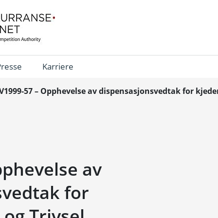
Presse
Karriere
V1999-57 – Opphevelse av dispensasjonsvedtak for kjede
pphevelse av
vedtak for
og Trivsel