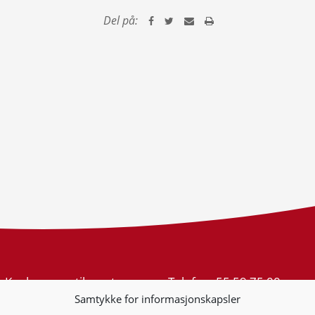
Del på:
Konkurransetilsynet
Telefon:
55 59 75 00
Postboks 439 Sentrum
E-post:
post@kt.no
Samtykke for informasjonskapsler
5805 Bergen