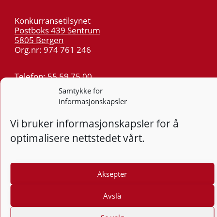
Konkurransetilsynet
Postboks 439 Sentrum
5805 Bergen
Org.nr: 974 761 246
Telefon:
55 59 75 00
E-post:
post@kt.no
Samtykke for
informasjonskapsler
Nyhetsvarsel >>
Vi bruker informasjonskapsler for å
Personvern
optimalisere nettstedet vårt.
Tilgjengelighetserklæring
Følg
Aksepter
F
Avslå