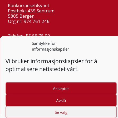
Konkurransetilsynet
Postboks 439 Sentrum
5805 Bergen
Org.nr: 974 761 246
Telefon:
55 59 75 00
E-post:
post@kt.no
Samtykke for
informasjonskapsler
Nyhetsvarsel >>
Vi bruker informasjonskapsler for å
Personvern
optimalisere nettstedet vårt.
Tilgjengelighetserklæring
Følg
Aksepter
F
Avslå
Se valg