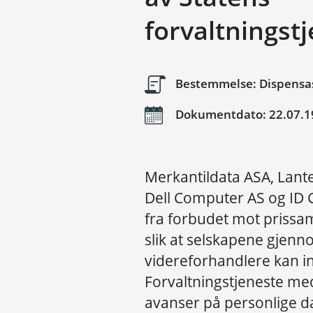
forvaltningst
Bestemmelse: Dispensasj
Dokumentdato: 22.07.1
Merkantildata ASA, Lan
Dell Computer AS og ID 
fra forbudet mot prissa
slik at selskapene gjen
videreforhandlere kan i
Forvaltningstjeneste med
avanser på personlige d