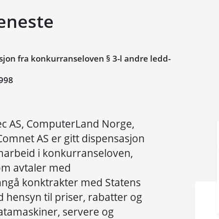
jeneste
on fra konkurranseloven § 3-l andre ledd-
998
tec AS, ComputerLand Norge,
Comnet AS er gitt dispensasjon
marbeid i konkurranseloven,
nom avtaler med
nngå konktrakter med Statens
 hensyn til priser, rabatter og
atamaskiner, servere og