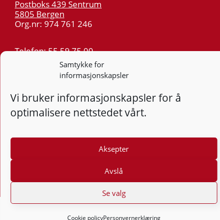
Postboks 439 Sentrum
5805 Bergen
Org.nr: 974 761 246
Telefon:
55 59 75 00
E-post:
post@kt.no
Samtykke for
informasjonskapsler
Nyhetsvarsel >>
Vi bruker informasjonskapsler for å
Personvern
optimalisere nettstedet vårt.
Tilgjengelighetserklæring
Følg
Aksepter
F
Avslå
Se valg
Cookie policy
Personvernerklæring