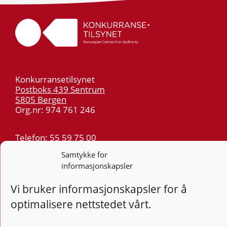
Konkurransetilsynet
Postboks 439 Sentrum
5805 Bergen
Org.nr: 974 761 246
Telefon:
55 59 75 00
E-post:
post@kt.no
Samtykke for
Nyhetsvarsel >>
informasjonskapsler
Vi bruker informasjonskapsler for å
Personvern
optimalisere nettstedet vårt.
Tilgjengelighetserklæring