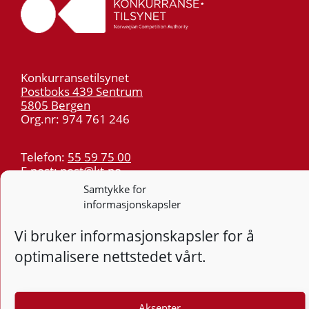
Konkurransetilsynet
Postboks 439 Sentrum
5805 Bergen
Org.nr: 974 761 246
Telefon:
55 59 75 00
E-post:
post@kt.no
Samtykke for
Nyhetsvarsel >>
informasjonskapsler
Personvern
Vi bruker informasjonskapsler for å
optimalisere nettstedet vårt.
Tilgjengelighetserklæring
Følg
Aksepter