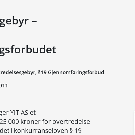
gebyr –
gsforbudet
redelsesgebyr, §19 Gjennomføringsforbud
011
ger YIT AS et
25 000 kroner for overtredelse
et i konkurranseloven § 19