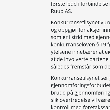
første ledd i forbindel
Ruud AS.
Konkurransetilsynet vurd
og oppgjør for aksjer in
som er i strid med gjen
konkurranseloven § 19 fø
ytelsene innebærer at e
at de involverte parten
således fremstår som d
Konkurransetilsynet ser 
gjennomføringsforbudet
brudd på gjennomførings
slik overtredelse vil være
kontroll med foretakss