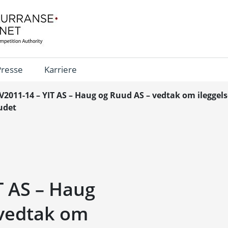
Presse
Karriere
V2011-14 – YIT AS – Haug og Ruud AS – vedtak om ileggels
udet
T AS – Haug
 vedtak om