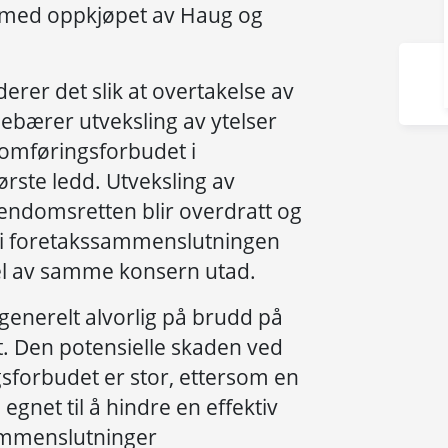
se med oppkjøpet av Haug og
erer det slik at overtakelse av
nebærer utveksling av ytelser
nomføringsforbudet i
rste ledd. Utveksling av
iendomsretten blir overdratt og
e i foretakssammenslutningen
el av samme konsern utad.
generelt alvorlig på brudd på
. Den potensielle skaden ved
forbudet er stor, ettersom en
 egnet til å hindre en effektiv
ammenslutninger