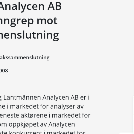
Analycen AB
inngrep mot
enslutning
takssammenslutning
008
g Lantmännen Analycen AB er i
ne i markedet for analyser av
 eneste aktørene i markedet for
om oppkjøpet av Analycen
rste konkurrent i markedet for