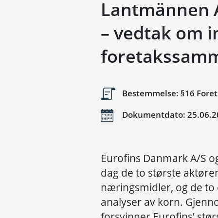
Lantmännen 
– vedtak om 
foretakssamm
Bestemmelse: §16 Fore
Dokumentdato: 25.06.2
Eurofins Danmark A/S o
dag de to største aktøre
næringsmidler, og de to
analyser av korn. Gjenn
forsvinner Eurofins’ stø