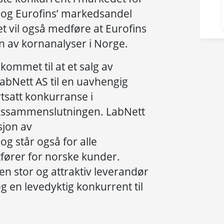
 og Eurofins’ markedsandel
t vil også medføre at Eurofins
en av kornanalyser i Norge.
kommet til at et salg av
LabNett AS til en uavhengig
ortsatt konkurranse i
kssammenslutningen. LabNett
sjon av
g står også for alle
fører for norske kunder.
en stor og attraktiv leverandør
g en levedyktig konkurrent til