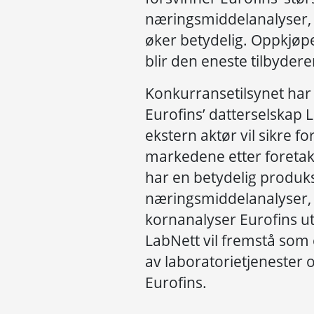
næringsmiddelanalyser,
øker betydelig. Oppkjøpe
blir den eneste tilbyder
Konkurransetilsynet har 
Eurofins’ datterselskap 
ekstern aktør vil sikre f
markedene etter foreta
har en betydelig produk
næringsmiddelanalyser, o
kornanalyser Eurofins ut
LabNett vil fremstå som 
av laboratorietjenester o
Eurofins.