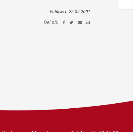
Publisert:
22.02.2001
Del på:
Konkurransetilsynet
Telefon:
55 59 75 00