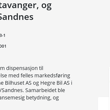
Stavanger, og
 Sandnes
3-1
001
m dispensasjon til
else med felles markedsføring
 Bilhuset AS og Hegre Bil AS i
er/Sandnes. Samarbeidet ble
ransemesig betydning, og