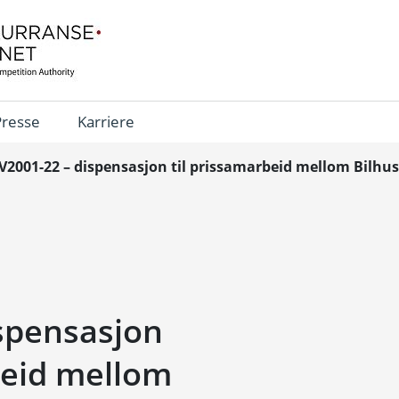
Presse
Karriere
V2001-22 – dispensasjon til prissamarbeid mellom Bilhuse
spensasjon
beid mellom