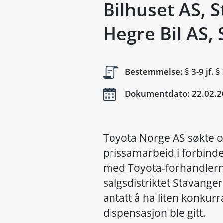
Bilhuset AS, 
Hegre Bil AS,
Bestemmelse: § 3-9 jf. § 
Dokumentdato: 22.02.2
Toyota Norge AS søkte o
prissamarbeid i forbind
med Toyota-forhandlerne
salgsdistriktet Stavang
antatt å ha liten konkur
dispensasjon ble gitt.