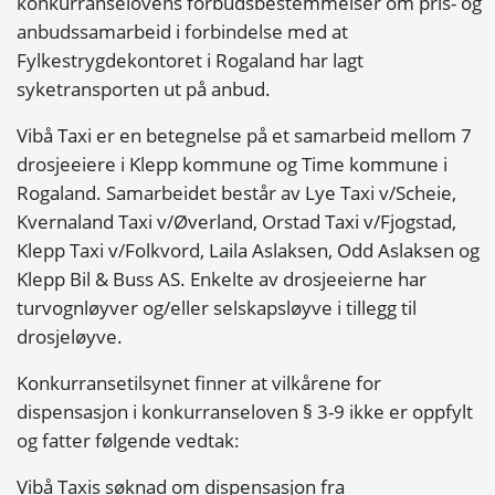
konkurranselovens forbudsbestemmelser om pris- og
anbudssamarbeid i forbindelse med at
Fylkestrygdekontoret i Rogaland har lagt
syketransporten ut på anbud.
Vibå Taxi er en betegnelse på et samarbeid mellom 7
drosjeeiere i Klepp kommune og Time kommune i
Rogaland. Samarbeidet består av Lye Taxi v/Scheie,
Kvernaland Taxi v/Øverland, Orstad Taxi v/Fjogstad,
Klepp Taxi v/Folkvord, Laila Aslaksen, Odd Aslaksen og
Klepp Bil & Buss AS. Enkelte av drosjeeierne har
turvognløyver og/eller selskapsløyve i tillegg til
drosjeløyve.
Konkurransetilsynet finner at vilkårene for
dispensasjon i konkurranseloven § 3-9 ikke er oppfylt
og fatter følgende vedtak:
Vibå Taxis søknad om dispensasjon fra