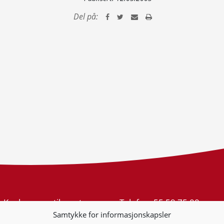
Del på:
Konkurransetilsynet
Telefon:
55 59 75 00
Postboks 439 Sentrum
E-post:
post@kt.no
Samtykke for informasjonskapsler
5805 Bergen