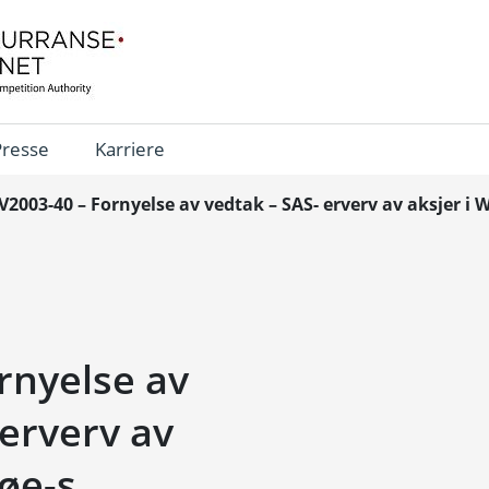
Presse
Karriere
V2003-40 – Fornyelse av vedtak – SAS- erverv av aksjer i 
rnyelse av
 erverv av
røe-s