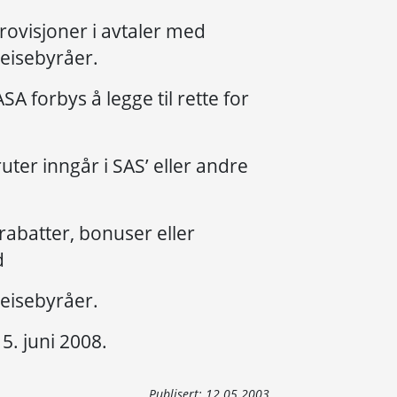
provisjoner i avtaler med
reisebyråer.
A forbys å legge til rette for
uter inngår i SAS’ eller andre
abatter, bonuser eller
d
reisebyråer.
15. juni 2008.
Publisert:
12.05.2003