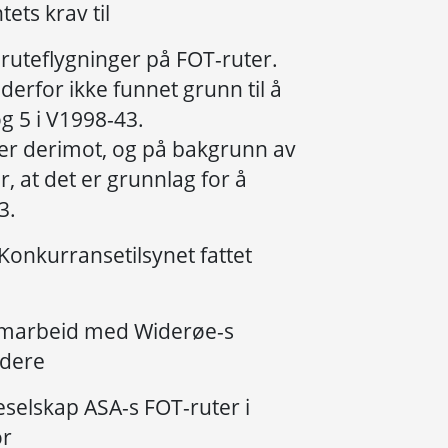
ts krav til
 ruteflygninger på FOT-ruter.
derfor ikke funnet grunn til å
g 5 i V1998-43.
er derimot, og på bakgrunn av
 at det er grunnlag for å
3.
onkurransetilsynet fattet
samarbeid med Widerøe-s
udere
eselskap ASA-s FOT-ruter i
or