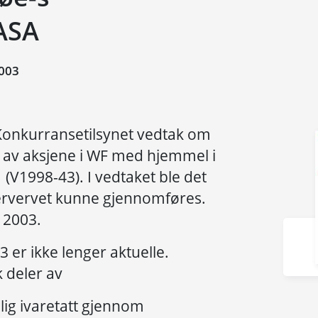
ASA
003
 Konkurransetilsynet vedtak om
 av aksjene i WF med hjemmel i
(V1998-43). I vedtaket ble det
ftservervet kunne gjennomføres.
i 2003.
 er ikke lenger aktuelle.
 deler av
elig ivaretatt gjennom