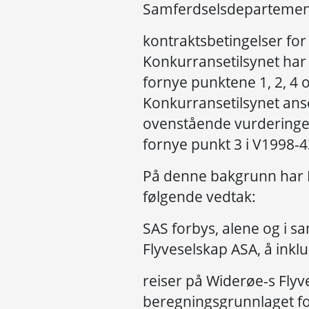
Samferdselsdepartemente
kontraktsbetingelser for
Konkurransetilsynet har 
fornye punktene 1, 2, 4 o
Konkurransetilsynet ans
ovenstående vurderinger,
fornye punkt 3 i V1998-4
På denne bakgrunn har K
følgende vedtak:
SAS forbys, alene og i 
Flyveselskap ASA, å inkl
reiser på Widerøe-s Flyv
beregningsgrunnlaget f