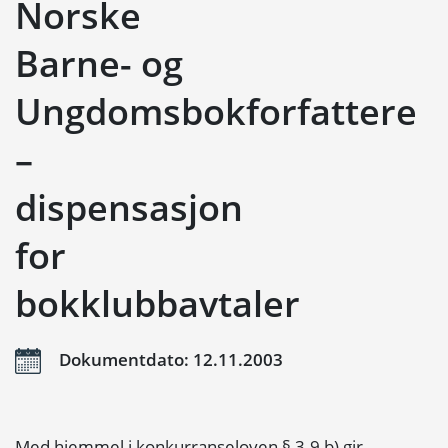
Norske
Barne- og
Ungdomsbokforfattere
–
dispensasjon
for
bokklubbavtaler
Dokumentdato: 12.11.2003
Med hjemmel i konkurranseloven § 3-9 b) gir