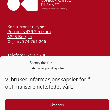
Konkurransetilsynet
Postboks 439 Sentrum
5805 Bergen
Org.nr: 974 761 246
Telefon:
55 59 75 00
E-post:
post@kt.no
Samtykke for
informasjonskapsler
Nyhetsvarsel >>
Vi bruker informasjonskapsler for å
Personvern
optimalisere nettstedet vårt.
Tilgjengelighetserklæring
Følg
Aksepter