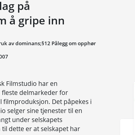
slag på
 å gripe inn
uk av dominans;§12 Pålegg om opphør
007
sk Filmstudio har en
e fleste delmarkeder for
il filmproduksjon. Det påpekes i
o selger sine tjenester til en
langt under selskapets
til dette er at selskapet har