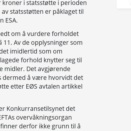
 kroner i statsstøtte i perioden
av statsstøtten er påklaget til
n ESA.
bedt om å vurdere forholdet
§ 11. Av de opplysninger som
det imidlertid som om
lagede forhold knytter seg til
ge midler. Det avgjørende
s dermed å være hvorvidt det
øtte etter EØS avtalen artikkel
r Konkurransetilsynet det
 EFTAs overvåkningsorgan
finner derfor ikke grunn til å