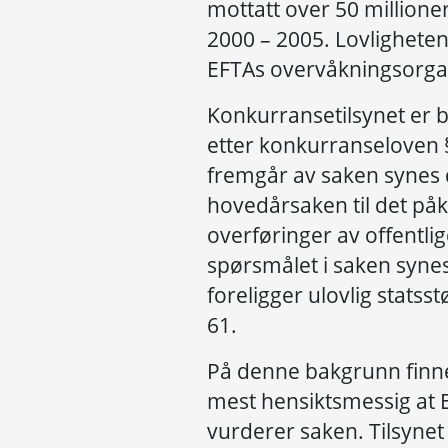
mottatt over 50 millioner
2000 – 2005. Lovligheten 
EFTAs overvåkningsorga
Konkurransetilsynet er 
etter konkurranseloven 
fremgår av saken synes 
hovedårsaken til det påk
overføringer av offentli
spørsmålet i saken syne
foreligger ulovlig statsst
61.
På denne bakgrunn finne
mest hensiktsmessig at
vurderer saken. Tilsynet 