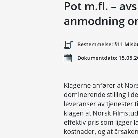
Pot m.fl. – av
anmodning om
Bestemmelse: §11 Misbr
Dokumentdato: 15.05.2
Klagerne anfører at Nor
dominerende stilling i d
leveranser av tjenester t
klagen at Norsk Filmstudi
effektiv pris som ligger 
kostnader, og at årsaken 