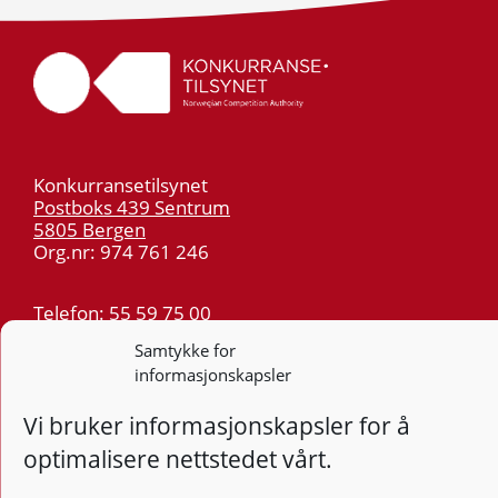
Konkurransetilsynet
Postboks 439 Sentrum
5805 Bergen
Org.nr: 974 761 246
Telefon:
55 59 75 00
E-post:
post@kt.no
Samtykke for
Nyhetsvarsel >>
informasjonskapsler
Vi bruker informasjonskapsler for å
Personvern
optimalisere nettstedet vårt.
Tilgjengelighetserklæring