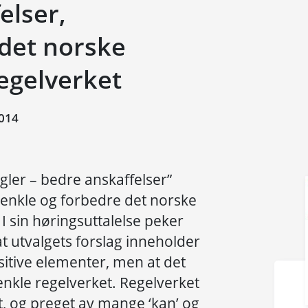
elser,
 det norske
egelverket
014
gler – bedre anskaffelser”
orenkle og forbedre det norske
I sin høringsuttalelse peker
t utvalgets forslag inneholder
itive elementer, men at det
renkle regelverket. Regelverket
rt, og preget av mange ‘kan’ og