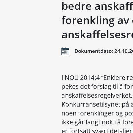
bedre anskaff
forenkling av
anskaffelsesr
Dokumentdato: 24.10.2
I NOU 2014:4 “Enklere re
pekes det forslag til å f
anskaffelsesregelverket. 
Konkurransetilsynet på a
noen forenklinger og pos
ikke går langt nok i å fo
er fortsatt svært detalje