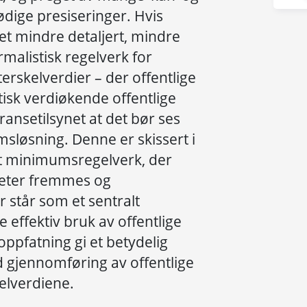
dige presiseringer. Hvis
et mindre detaljert, mindre
malistisk regelverk for
erskelverdier – der offentlige
ktisk verdiøkende offentlige
ansetilsynet at det bør ses
løsning. Denne er skissert i
ikt minimumsregelverk, der
eter fremmes og
står som et sentralt
 effektiv bruk av offentlige
s oppfatning gi et betydelig
d gjennomføring av offentlige
elverdiene.