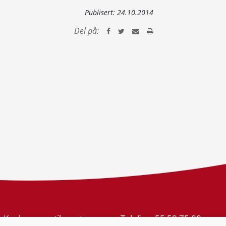
Publisert:
24.10.2014
Del på:
Konkurransetilsynet
Telefon:
55 59 75 00