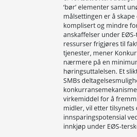
‘bør’ elementer samt unø
målsettingen er å skape 
komplisert og mindre for
anskaffelser under EØS-t
ressurser frigjøres til fa
tjenester, mener Konkurr
nærmere på en minimums
høringsuttalelsen. Et sl
SMBs deltagelsesmuligh
konkurransemekanismer 
virkemiddel for å fremme
midler, vil etter tilsynet
innsparingspotensial ve
innkjøp under EØS-tersk