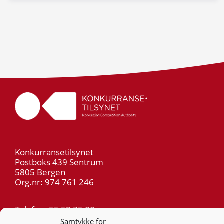
Konkurransetilsynet
Postboks 439 Sentrum
5805 Bergen
Org.nr: 974 761 246
Telefon:
55 59 75 00
E-post:
post@kt.no
Samtykke for