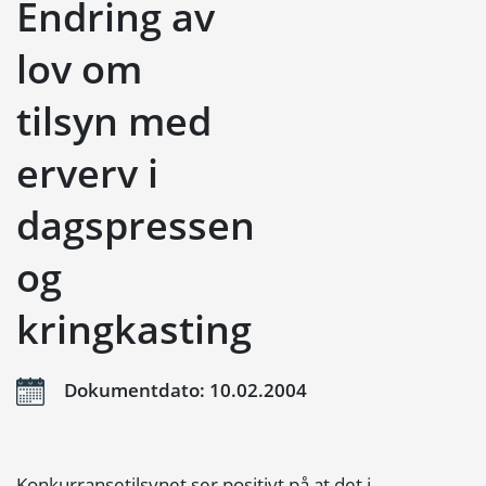
Endring av
lov om
tilsyn med
erverv i
dagspressen
og
kringkasting
Dokumentdato: 10.02.2004
Konkurransetilsynet ser positivt på at det i