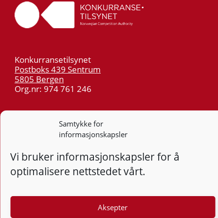
Konkurransetilsynet
Postboks 439 Sentrum
5805 Bergen
Org.nr: 974 761 246
Telefon:
55 59 75 00
Samtykke for
E-post:
post@kt.no
informasjonskapsler
Nyhetsvarsel >>
Vi bruker informasjonskapsler for å
Personvern
optimalisere nettstedet vårt.
Tilgjengelighetserklæring
Aksepter