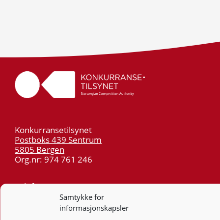
Konkurransetilsynet
Postboks 439 Sentrum
5805 Bergen
Org.nr: 974 761 246
Telefon:
55 59 75 00
E-post:
post@kt.no
Samtykke for
informasjonskapsler
Nyhetsvarsel >>