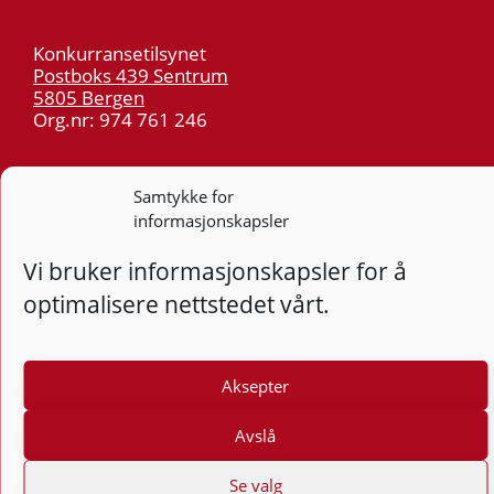
Konkurransetilsynet
Postboks 439 Sentrum
5805 Bergen
Org.nr: 974 761 246
Telefon:
55 59 75 00
Samtykke for
E-post:
post@kt.no
informasjonskapsler
Nyhetsvarsel >>
Vi bruker informasjonskapsler for å
optimalisere nettstedet vårt.
Personvern
Tilgjengelighetserklæring
Aksepter
Følg
F
Avslå
Se valg