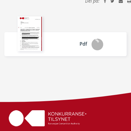
Del på:
Pdf