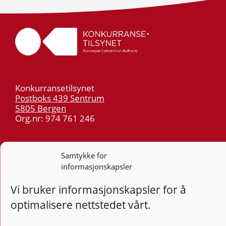
Konkurransetilsynet
Postboks 439 Sentrum
5805 Bergen
Org.nr: 974 761 246
Telefon:
55 59 75 00
E-post:
post@kt.no
Samtykke for
informasjonskapsler
Nyhetsvarsel >>
Vi bruker informasjonskapsler for å
Personvern
optimalisere nettstedet vårt.
Tilgjengelighetserklæring