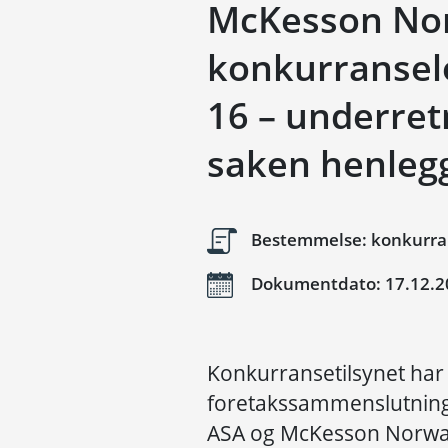
McKesson Nor
konkurranselo
16 – underret
saken henleg
Bestemmelse: konkurrans
Dokumentdato: 17.12.2
Konkurransetilsynet har 
foretakssammenslutnin
ASA og McKesson Norway 