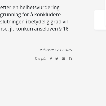
 etter en helhetsvurdering
r grunnlag for å konkludere
utningen i betydelig grad vil
nse, jf. konkurranseloven § 16
Publisert:
17.12.2025
Del på: