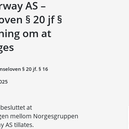
way AS –
ven § 20 jf §
ning om at
ges
eloven § 20 jf. § 16
025
besluttet at
gen mellom Norgesgruppen
AS tillates.