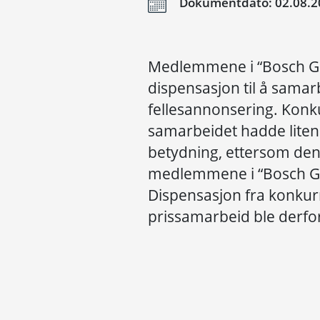
Dokumentdato: 02.08.2
Medlemmene i “Bosch Gul
dispensasjon til å samar
fellesannonsering. Konku
samarbeidet hadde lite
betydning, ettersom de
medlemmene i “Bosch Gule
Dispensasjon fra konku
prissamarbeid ble derfor