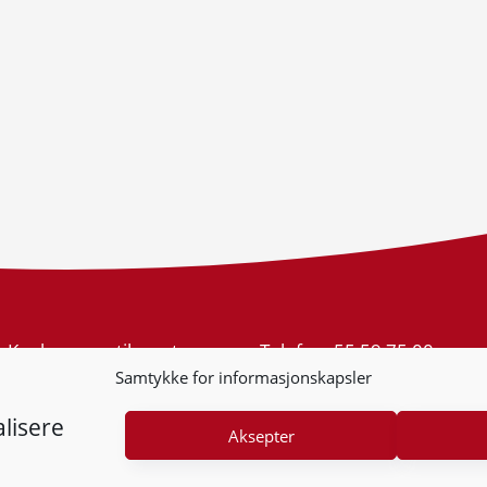
Konkurransetilsynet
Telefon:
55 59 75 00
Postboks 439 Sentrum
E-post:
post@kt.no
Samtykke for informasjonskapsler
5805 Bergen
Nyhetsvarsel >>
Org.nr: 974 761 246
lisere
Aksepter