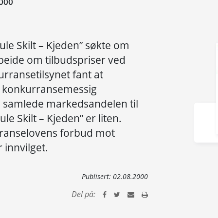
000
e Skilt – Kjeden” søkte om
beide om tilbudspriser ved
rransetilsynet fant at
n konkurransemessig
n samlede markedsandelen til
 Skilt – Kjeden” er liten.
rranselovens forbud mot
 innvilget.
Publisert:
02.08.2000
Del på: