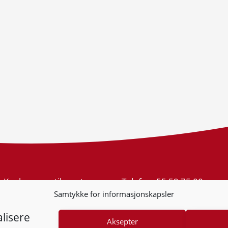
Konkurransetilsynet
Telefon:
55 59 75 00
Postboks 439 Sentrum
E-post:
post@kt.no
Samtykke for informasjonskapsler
5805 Bergen
Nyhetsvarsel >>
Org.nr: 974 761 246
lisere
Aksepter