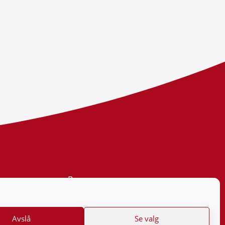
Personvern
Tilgjengelighetserklæring
Avslå
Se valg