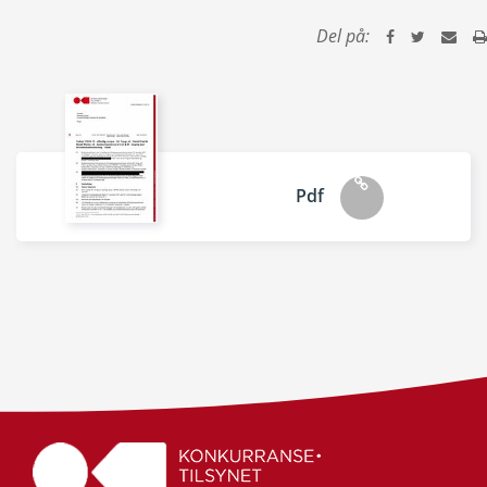
Del på:
Pdf