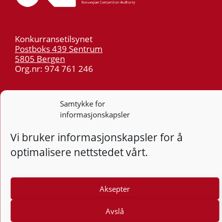
Konkurransetilsynet
Postboks 439 Sentrum
5805 Bergen
Org.nr: 974 761 246
Telefon:
55 59 75 00
Samtykke for
E-post:
post@kt.no
informasjonskapsler
Nyhetsvarsel >>
Vi bruker informasjonskapsler for å
Personvern
optimalisere nettstedet vårt.
Tilgjengelighetserklæring
Aksepter
Følg
F
Avslå