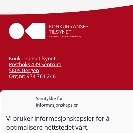
Konkurransetilsynet
Postboks 439 Sentrum
5805 Bergen
Org.nr: 974 761 246
Telefon:
55 59 75 00
E-post:
post@kt.no
Samtykke for
informasjonskapsler
Nyhetsvarsel >>
Vi bruker informasjonskapsler for å
Personvern
optimalisere nettstedet vårt.